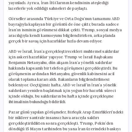
yayınladı. Ayrıca, İran İHA’larının kendisinin ateşlediği
lazerlerle yok edildiği sahneleri de paylaştı.
Görseller arasında Türkiye ve Orta Doğu’nun tamamını ABD
bayrağıyla kaplayan bir görüntü de öne çıktı; burada sadece
İran’ın isminin görünmesi dikkat çekti. Trump, sosyal medya
aracılığıyla kendi kamuoyunu bilgilendirirken, arka planda
gerçek bir savaş için hazırlıklar hızla devam ediyor.
ABD ve İsrail, İran’a gerçekleştirecekleri muhtemel saldırılar
için askeri hazırlıklar yapıyor. Trump ve İsrail Başbakanı
Benjamin Netanyahu, dün akşam İran’a yönelik saldırılar
hakkında kapsamlı bir telefon görüşmesi gerçekleştirdi. Bu
görüşmenin ardından Netanyahu, güvenlik kabinesini acil
olarak toplama kararı aldı. Bakanların bilgilendirilmesi
bekleniyor. Geçtiğimiz hafta, ABD ve İsrail’in İran’a yönelik
saldırıları yeniden başlatmak için yoğun bir hazırlık süreci
içinde olduğu, bu saldırıların bu hafta içinde gerçekleşme
ihtimalinin bulunduğu bildirildi.
Pazar günü yapılan görüşmeler, Birleşik Arap Emirlikleri’ndeki
bir nükleer santrale insansız hava aracıyla saldırı
gerçekleştirildikten sonra gerçekleşti. Trump, Pekin’den
döndüğü 15 Mayıs tarihinden bu yana İran üzerindeki baskıyı