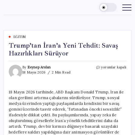
Skip
to
content
EĞITIM
Trump’tan İran’a Yeni Tehdit: Savaş
Hazırlıkları Sürüyor
Trump’tan
By
Zeynep Arslan
yorumlar kapalı
İran’a
18 Mayıs 2026
2 Min Read
Yeni
Tehdit:
Savaş
18 Mayıs 2026 tarihinde, ABD Başkanı Donald Trump, İran ile
Hazırlıkları
olan gerilimi artırma çabalarını sürdürüyor. Trump, sosyal
Sürüyor
için
medya üzerinden yaptığı paylaşımlarda kendisini bir savaş
gemisi üzerinde tasvir ederek, “fırtınadan önceki sessizlik!”
ifadesiyle dikkat çekti. Bu paylaşımlarında, yapay zeka ile
oluşturulmuş görsellerle İran’a yönelik tehditlerini daha da
artırdı. Trump, dev bir kırmızı düğmeye basarak uzaydaki
hedeflere saldırı yapıldığına dair animasyon görüntüler de