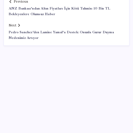
Previous
ANZ Bankası’ndan Altın Fiyatları İçin Kötü Tahmin: 10 Bin TL
Bekleyenlere Olumsuz Haber
Next
Pedro Sanchez’den Lamine Yamal’a Destek: Onunla Gurur Duyma
Nedenimiz Artıyor
SON YAZILAR
Ömrü kısaltan 3 sessiz tehlike! Çocuklarımız bizden
daha kısa mı yaşayacak?
DUS 1. dönem ek yerleştirme sonuçları açıklandı