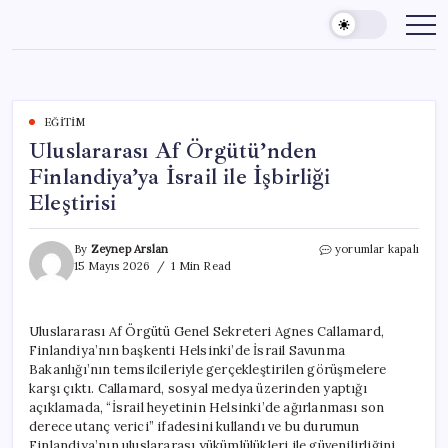
Skip
to
content
EĞITIM
Uluslararası Af Örgütü’nden
Finlandiya’ya İsrail ile İşbirliği
Eleştirisi
Uluslararası
By
Zeynep Arslan
yorumlar kapalı
Af
15 Mayıs 2026
1 Min Read
Örgütü’nden
Finlandiya’ya
İsrail
Uluslararası Af Örgütü Genel Sekreteri Agnes Callamard,
ile
Finlandiya’nın başkenti Helsinki’de İsrail Savunma
İşbirliği
Eleştirisi
Bakanlığı’nın temsilcileriyle gerçekleştirilen görüşmelere
için
karşı çıktı. Callamard, sosyal medya üzerinden yaptığı
açıklamada, “İsrail heyetinin Helsinki’de ağırlanması son
derece utanç verici” ifadesini kullandı ve bu durumun
Finlandiya’nın uluslararası yükümlülükleri ile güvenilirliğini