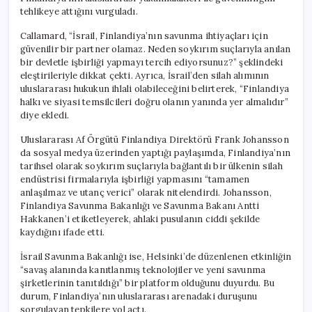
tehlikeye attığını vurguladı.
Callamard, “İsrail, Finlandiya’nın savunma ihtiyaçları için
güvenilir bir partner olamaz. Neden soykırım suçlarıyla anılan
bir devletle işbirliği yapmayı tercih ediyorsunuz?” şeklindeki
eleştirileriyle dikkat çekti. Ayrıca, İsrail’den silah alımının
uluslararası hukukun ihlali olabileceğini belirterek, “Finlandiya
halkı ve siyasi temsilcileri doğru olanın yanında yer almalıdır”
diye ekledi.
Uluslararası Af Örgütü Finlandiya Direktörü Frank Johansson
da sosyal medya üzerinden yaptığı paylaşımda, Finlandiya’nın
tarihsel olarak soykırım suçlarıyla bağlantılı bir ülkenin silah
endüstrisi firmalarıyla işbirliği yapmasını “tamamen
anlaşılmaz ve utanç verici” olarak nitelendirdi. Johansson,
Finlandiya Savunma Bakanlığı ve Savunma Bakanı Antti
Hakkanen’i etiketleyerek, ahlaki pusulanın ciddi şekilde
kaydığını ifade etti.
İsrail Savunma Bakanlığı ise, Helsinki’de düzenlenen etkinliğin
“savaş alanında kanıtlanmış teknolojiler ve yeni savunma
şirketlerinin tanıtıldığı” bir platform olduğunu duyurdu. Bu
durum, Finlandiya’nın uluslararası arenadaki duruşunu
sorgulayan tepkilere yol açtı.