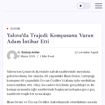
Skip
to
content
EĞITIM
Yalova’da Trajedi: Komşusunu Vuran
Adam İntihar Etti
Yalova’da
By
Zeynep Arslan
yorumlar kapalı
Trajedi:
12 Mayıs 2026
1 Min Read
Komşusunu
Vuran
Adam
Yalova’nın Çınarcık ilçesinde sabah saatlerinde meydana
İntihar
gelen korkunç bir olayda, 65 yaşındaki İlhan Deniz, tartıştığı
Etti
için
komşusu 60 yaşındaki Özcan Özdiler’i tabancayla vurduktan
sonra intihar etti. Olay, Kocadere köyünde gerçekleşti ve iki
komşu arasında öğle saatlerinde başlayan tartışma gece geç
saatlerde trajik bir sona ulaştı.
İlhan Deniz ve Özcan Özdiler, kahvehanede oturdukları sırada