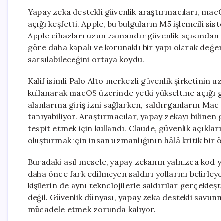
Yapay zeka destekli güvenlik araştırmacıları, macO
açığı keşfetti. Apple, bu bulguların M5 işlemcili sist
Apple cihazları uzun zamandır güvenlik açısından 
göre daha kapalı ve korunaklı bir yapı olarak değer
sarsılabileceğini ortaya koydu.
Kalif isimli Palo Alto merkezli güvenlik şirketini
kullanarak macOS üzerinde yetki yükseltme açığı ge
alanlarına giriş izni sağlarken, saldırganların Ma
tanıyabiliyor. Araştırmacılar, yapay zekayı bilinen 
tespit etmek için kullandı. Claude, güvenlik açıkları
oluşturmak için insan uzmanlığının hâlâ kritik bir 
Buradaki asıl mesele, yapay zekanın yalnızca kod y
daha önce fark edilmeyen saldırı yollarını belirley
kişilerin de aynı teknolojilerle saldırılar gerçekleş
değil. Güvenlik dünyası, yapay zeka destekli savunm
mücadele etmek zorunda kalıyor.