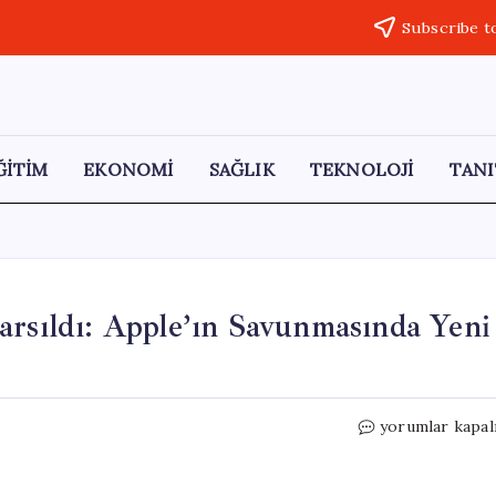
Subscribe t
ĞİTİM
EKONOMİ
SAĞLIK
TEKNOLOJİ
TANI
arsıldı: Apple’ın Savunmasında Yeni
Yapay
yorumlar kapal
Zeka
ile
Mac