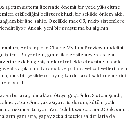
Güvenliği
S işletim sistemi üzerinde önemli bir yetki yükseltme
Sarsıldı:
emleri etkilediğini belirterek hızlı bir şekilde önlem aldı.
Apple’ın
sağlam bir üne sahip. Özellikle macOS, rakip sistemlere
Savunmasında
lendiriliyor. Ancak, yeni bir araştırma bu algının
Yeni
Açıklar
Ortaya
n uzmanları, Anthropic’in Claude Mythos Preview modelini
Çıktı
liştirdi. Bu yöntem, genellikle erişilemeyen sistem
için
c üzerinde daha geniş bir kontrol elde etmesine olanak
güvenlik açıklarını taramak ve potansiyel zafiyetleri hızla
nı çabuk bir şekilde ortaya çıkardı, fakat saldırı zincirini
önemi vardı.
azan bir araç olmaktan öteye geçtiğidir. Sistem şimdi,
ebilme yeteneğine yaklaşıyor. Bu durum, kötü niyetli
tirme riskini artırıyor. Yani tehdit sadece macOS ile sınırlı
aların yanı sıra, yapay zeka destekli saldırılarla da