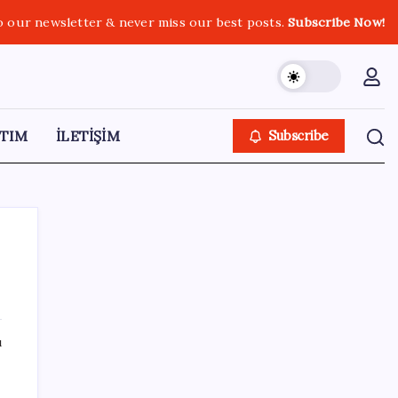
o our newsletter & never miss our best posts.
Subscribe Now!
TIM
İLETİŞİM
Subscribe
SON YAZILAR
ı
Ömrü kısaltan 3 sessiz tehlike!
Çocuklarımız bizden daha kısa mı