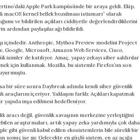
ertino’daki Apple Park kampüsünde bir araya geldi. Ekip,
lk macOS kernel bellek bozulması istismarı” olarak
uğunu ve bildirilen açıkları ciddiyetle değerlendirdiklerini
n ardından paylaşılacağı bildirildi.
rışı içindedir. Anthropic, Mythos Preview modelini Project
e, Google, Microsoft, Amazon Web Services, Cisco,
 isimler de katılıyor. Amaç, yapay zekayı siber saldırılar
ek için kullanmak. Mozilla, bu sistemle Firefox’un son
duyurmuştu.
sa bir süre sonra Daybreak adında kendi siber güvenlik
ik araçlarını içeriyor. Yaklaşım farklı: Açıkları kapatmak
ir yapıda inşa edilmesi hedefleniyor.
ik aracı değil, güvenlik savaşının merkezine yerleştiğini
ebilen araştırmaları, artık yapay zeka yardımıyla çok daha
pple gibi güvenli kabul edilen ekosistemlerin bile sürekli bir
lan sonuç ise şu: Gelecekte en güçlü sistem, en az açığa