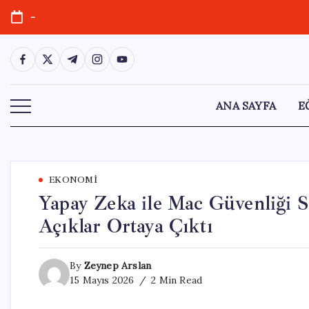
Skip
-
to
content
https://www.facebook.com/
https://twitter.com/
https://t.me/
https://www.instagram.com/
https://youtube.com/
ANA SAYFA
E
EKONOMI
Yapay Zeka ile Mac Güvenliği S
Açıklar Ortaya Çıktı
By
Zeynep Arslan
15 Mayıs 2026
2 Min Read