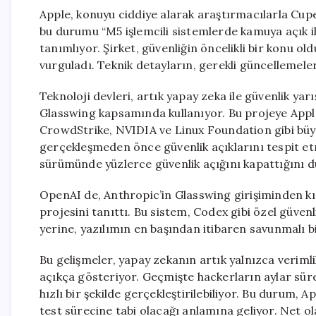
Apple, konuyu ciddiye alarak araştırmacılarla Cup
bu durumu “M5 işlemcili sistemlerde kamuya açık i
tanımlıyor. Şirket, güvenliğin öncelikli bir konu old
vurguladı. Teknik detayların, gerekli güncellemeleri
Teknoloji devleri, artık yapay zeka ile güvenlik ya
Glasswing kapsamında kullanıyor. Bu projeye Appl
CrowdStrike, NVIDIA ve Linux Foundation gibi büyük
gerçekleşmeden önce güvenlik açıklarını tespit etm
sürümünde yüzlerce güvenlik açığını kapattığını 
OpenAI de, Anthropic’in Glasswing girişiminden kı
projesini tanıttı. Bu sistem, Codex gibi özel güvenl
yerine, yazılımın en başından itibaren savunmalı b
Bu gelişmeler, yapay zekanın artık yalnızca verimlil
açıkça gösteriyor. Geçmişte hackerların aylar sür
hızlı bir şekilde gerçekleştirilebiliyor. Bu durum, A
test sürecine tabi olacağı anlamına geliyor. Net o