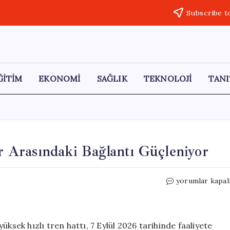
Subscribe t
ĞİTİM
EKONOMİ
SAĞLIK
TEKNOLOJİ
TANI
ir Arasındaki Bağlantı Güçleniyor
Yeni
yorumlar kapal
Hızlı
Tren
Hattı
ile
ksek hızlı tren hattı, 7 Eylül 2026 tarihinde faaliyete