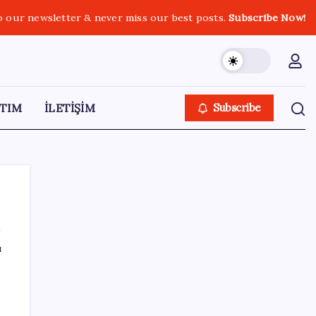
o our newsletter & never miss our best posts.
Subscribe Now!
TIM
İLETİŞİM
Subscribe
ı
SON YAZILAR
Airbnb, ürün geliştirme süreçlerinde yapay
zekayı kullanıyor