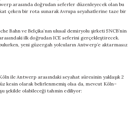
6
ntwerp arasında doğrudan seferler düzenleyecek olan bu
Şehir
dikkat çeken bir rota sunarak Avrupa seyahatlerine taze bir
Arasındaki
Bağlantı
Güçleniyor
he Bahn ve Belçika’nın ulusal demiryolu şirketi SNCB’nin
için
ir arasındaki ilk doğrudan ICE seferini gerçekleştirecek.
 bulurken, yeni güzergah yolcuların Antwerp’e aktarmasız
 Köln ile Antwerp arasındaki seyahat süresinin yaklaşık 2
enüz kesin olarak belirlenmemiş olsa da, mevcut Köln–
şu şekilde olabileceği tahmin ediliyor: