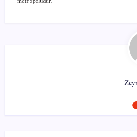
metropolüdür.
Zey