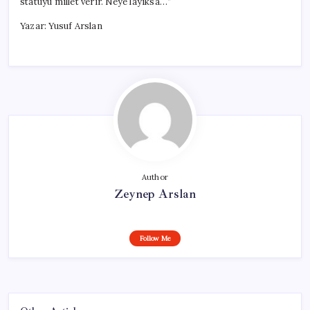
statüyü millet verir. Neye layıksa…”
Yazar: Yusuf Arslan
Author
Zeynep Arslan
Follow Me