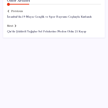
Other Articles
Previous
İstanbul’da 19 Mayıs Gençlik ve Spor Bayramı Coşkuyla Kutlandı
Next
Çin’de Şiddetli Yağışlar Sel Felaketine Neden Oldu: 21 Kayıp
SON YAZILAR
Ömrü kısaltan 3 sessiz tehlike! Çocuklarımız bizden
daha kısa mı yaşayacak?