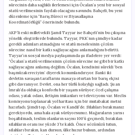
sürecinin daha sağlıklı ilerlemesi için Öcalan’a yeni bir sosyal
statü verilmesinin faydalı olacağını savundu. Bahçeli, bu yeni
düzenleme için “Barış Süreci ve Siyasallaşma
Koordinatörlüğü” önerisinde bulundu.
AKP’li eski milletvekili Şamil Tayyar ise Bahçeli’nin bu çıkışına
yönelik eleştirilerde bulundu. Tayyar, PKK’nın şimdiye kadar
gerekli adımları atmadığını ve statü meselesinin çözüm
sürecine nasıl bir katkı sağlayacağını anlamadığını belirtti.
Tayyar’ın sosyal medya paylaşımında şu ifadelere yer verdi:
“Öcalan’a statü verilmesinin çözüm sürecine ne gibi bir katkı
sağlayacağını anlamış değilim. Öcalan, kendisini sürekli ‘ben
başmüzakereciyim’ diyerek konumlandırıyor. Sanki iki
devletin savaşan taraflarını masaya oturtan bir barış elçisi
gibi davranıyor. Devlet, ona her türlü kolaylığı sağladı. Şu an
İmralı’da oldukça konforlu bir yaşam sürüyor; özel çalışma
odası, yatak odası, iletişim imkanları ve televizyonu var. Meclis
komisyonu toplanarak yol haritası için bir mutabakat metni
hazırladı. Şimdi top, Öcalan ve Kandil’de. Silahları bırakmanız
gerekiyordu, ama hala ayak sürüyorsunuz. Mağaraların yarısı
boşaltılmadı, teslim olanların sayısı 100’ü geçmedi, bırakılan
silahların oranı ise yüzde 3’te kaldı. Önce sözünüzü tutun,
silahları bırakın, kan dursun, ülke huzur bulsun, ardından