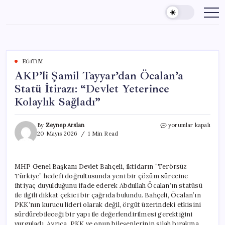
Skip
to
content
EĞITIM
AKP’li Şamil Tayyar’dan Öcalan’a
Statü İtirazı: “Devlet Yeterince
Kolaylık Sağladı”
AKP’li
By
Zeynep Arslan
yorumlar kapalı
Şamil
20 Mayıs 2026
1 Min Read
Tayyar’dan
Öcalan’a
Statü
MHP Genel Başkanı Devlet Bahçeli, iktidarın “Terörsüz
İtirazı:
Türkiye” hedefi doğrultusunda yeni bir çözüm sürecine
“Devlet
Yeterince
ihtiyaç duyulduğunu ifade ederek Abdullah Öcalan’ın statüsü
Kolaylık
ile ilgili dikkat çekici bir çağrıda bulundu. Bahçeli, Öcalan’ın
Sağladı”
PKK’nın kurucu lideri olarak değil, örgüt üzerindeki etkisini
için
sürdürebileceği bir yapı ile değerlendirilmesi gerektiğini
vurguladı. Ayrıca, PKK ve onun bileşenlerinin silah bırakma