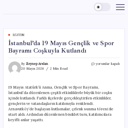
Skip
to
content
EĞITIM
İstanbul’da 19 Mayıs Gençlik ve Spor
Bayramı Coşkuyla Kutlandı
İstanbul’da
By
Zeynep Arslan
yorumlar kapalı
19
20 Mayıs 2026
2 Min Read
Mayıs
Gençlik
ve
19 Mayıs Atatürk’ü Anma, Gençlik ve Spor Bayramı,
Spor
İstanbul’da düzenlenen çeşitli etkinliklerle büyük bir coşku
Bayramı
Coşkuyla
içinde kutlandı. Farklı ilçelerde gerçekleştirilen etkinlikler,
Kutlandı
gençlerin ve vatandaşların katılımıyla renklendi.
için
Arnavutköy’de başlayan kutlamalar, çelenk sunma töreni ile
start aldı. Ardından düzenlenen bisiklet turu, katılımcılara
keyifli anlar yaşattı.