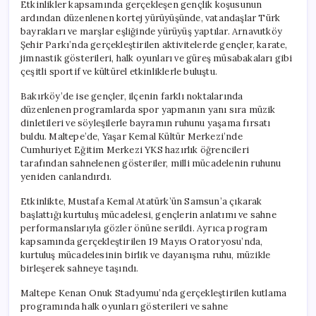
Etkinlikler kapsamında gerçekleşen gençlik koşusunun
ardından düzenlenen kortej yürüyüşünde, vatandaşlar Türk
bayrakları ve marşlar eşliğinde yürüyüş yaptılar. Arnavutköy
Şehir Parkı’nda gerçekleştirilen aktivitelerde gençler, karate,
jimnastik gösterileri, halk oyunları ve güreş müsabakaları gibi
çeşitli sportif ve kültürel etkinliklerle buluştu.
Bakırköy’de ise gençler, ilçenin farklı noktalarında
düzenlenen programlarda spor yapmanın yanı sıra müzik
dinletileri ve söyleşilerle bayramın ruhunu yaşama fırsatı
buldu. Maltepe’de, Yaşar Kemal Kültür Merkezi’nde
Cumhuriyet Eğitim Merkezi YKS hazırlık öğrencileri
tarafından sahnelenen gösteriler, milli mücadelenin ruhunu
yeniden canlandırdı.
Etkinlikte, Mustafa Kemal Atatürk’ün Samsun’a çıkarak
başlattığı kurtuluş mücadelesi, gençlerin anlatımı ve sahne
performanslarıyla gözler önüne serildi. Ayrıca program
kapsamında gerçekleştirilen 19 Mayıs Oratoryosu’nda,
kurtuluş mücadelesinin birlik ve dayanışma ruhu, müzikle
birleşerek sahneye taşındı.
Maltepe Kenan Onuk Stadyumu’nda gerçekleştirilen kutlama
programında halk oyunları gösterileri ve sahne