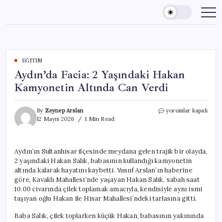
Skip
to
content
EĞITIM
Aydın’da Facia: 2 Yaşındaki Hakan
Kamyonetin Altında Can Verdi
Aydın’da
By
Zeynep Arslan
yorumlar kapalı
Facia:
12 Mayıs 2026
1 Min Read
2
Yaşındaki
Hakan
Aydın’ın Sultanhisar ilçesinde meydana gelen trajik bir olayda,
Kamyonetin
2 yaşındaki Hakan Salık, babasının kullandığı kamyonetin
Altında
Can
altında kalarak hayatını kaybetti. Yusuf Arslan’ın haberine
Verdi
göre, Kavaklı Mahallesi’nde yaşayan Hakan Salık, sabah saat
için
10.00 civarında çilek toplamak amacıyla, kendisiyle aynı ismi
taşıyan oğlu Hakan ile Hisar Mahallesi’ndeki tarlasına gitti.
Baba Salık, çilek toplarken küçük Hakan, babasının yakınında