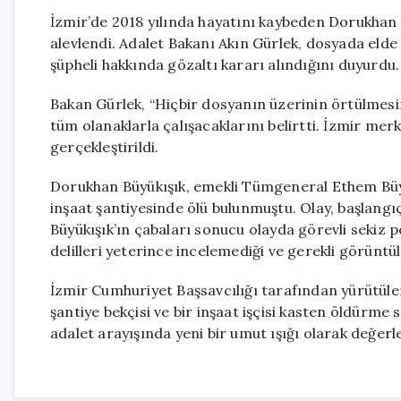
İzmir’de 2018 yılında hayatını kaybeden Dorukhan
alevlendi. Adalet Bakanı Akın Gürlek, dosyada elde e
şüpheli hakkında gözaltı kararı alındığını duyurd
Bakan Gürlek, “Hiçbir dosyanın üzerinin örtülmesi
tüm olanaklarla çalışacaklarını belirtti. İzmir me
gerçekleştirildi.
Dorukhan Büyükışık, emekli Tümgeneral Ethem Büyük
inşaat şantiyesinde ölü bulunmuştu. Olay, başlangıç
Büyükışık’ın çabaları sonucu olayda görevli sekiz 
delilleri yeterince incelemediği ve gerekli görüntül
İzmir Cumhuriyet Başsavcılığı tarafından yürütüle
şantiye bekçisi ve bir inşaat işçisi kasten öldürme
adalet arayışında yeni bir umut ışığı olarak değerle