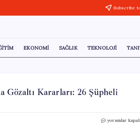
Subscribe t
ĞİTİM
EKONOMİ
SAĞLIK
TEKNOLOJİ
TANI
Gözaltı Kararları: 26 Şüpheli
Dorukhan
yorumlar kapal
Büyükışık
Dosyasında
Gözaltı