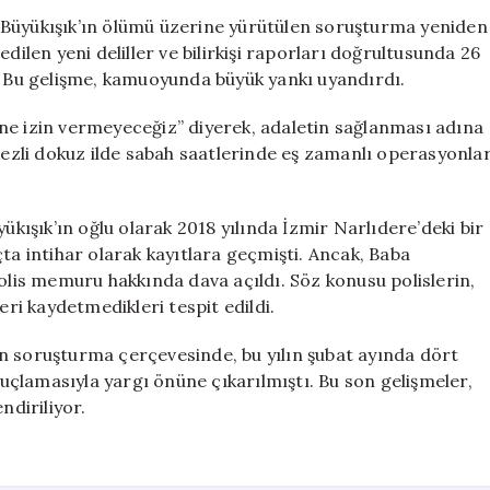
Kararları:
 Büyükışık’ın ölümü üzerine yürütülen soruşturma yeniden
26
dilen yeni deliller ve bilirkişi raporları doğrultusunda 26
Şüpheli
u. Bu gelişme, kamuoyunda büyük yankı uyandırdı.
Hakkında
Operasyon
ne izin vermeyeceğiz” diyerek, adaletin sağlanması adına
Başlatıldı
rkezli dokuz ilde sabah saatlerinde eş zamanlı operasyonla
için
ışık’ın oğlu olarak 2018 yılında İzmir Narlıdere’deki bir
ta intihar olarak kayıtlara geçmişti. Ancak, Baba
polis memuru hakkında dava açıldı. Söz konusu polislerin,
eri kaydetmedikleri tespit edildi.
n soruşturma çerçevesinde, bu yılın şubat ayında dört
 suçlamasıyla yargı önüne çıkarılmıştı. Bu son gelişmeler,
ndiriliyor.