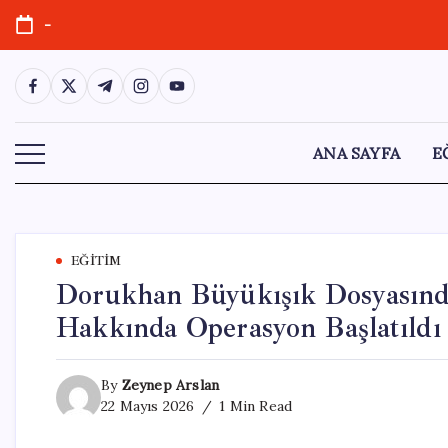
Skip
-
to
content
https://www.facebook.com/
https://twitter.com/
https://t.me/
https://www.instagram.com/
https://youtube.com/
ANA SAYFA
E
EĞITIM
Dorukhan Büyükışık Dosyasında 
Hakkında Operasyon Başlatıldı
By
Zeynep Arslan
22 Mayıs 2026
1 Min Read