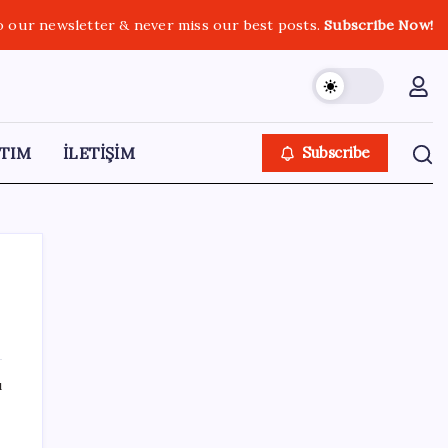
o our newsletter & never miss our best posts.
Subscribe Now!
TIM
İLETİŞİM
Subscribe
SON YAZILAR
ı
Ömrü kısaltan 3 sessiz tehlike!
Çocuklarımız bizden daha kısa mı