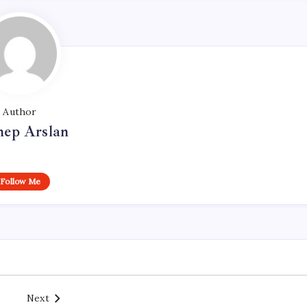
Author
nep Arslan
Follow Me
Next