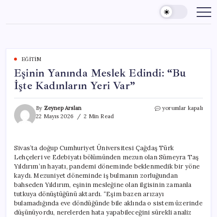
Skip
to
content
EĞITIM
Eşinin Yanında Meslek Edindi: “Bu
İşte Kadınların Yeri Var”
Eşinin
By
Zeynep Arslan
yorumlar kapalı
Yanında
22 Mayıs 2026
2 Min Read
Meslek
Edindi:
“Bu
Sivas’ta doğup Cumhuriyet Üniversitesi Çağdaş Türk
İşte
Lehçeleri ve Edebiyatı bölümünden mezun olan Sümeyra Taş
Kadınların
Yeri
Yıldırım’ın hayatı, pandemi döneminde beklenmedik bir yöne
Var”
kaydı. Mezuniyet döneminde iş bulmanın zorluğundan
için
bahseden Yıldırım, eşinin mesleğine olan ilgisinin zamanla
tutkuya dönüştüğünü aktardı. “Eşim bazen arızayı
bulamadığında eve döndüğünde bile aklında o sistem üzerinde
düşünüyordu, nerelerden hata yapabileceğini sürekli analiz