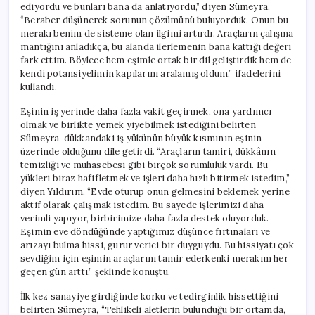
ediyordu ve bunları bana da anlatıyordu,” diyen Sümeyra,
“Beraber düşünerek sorunun çözümünü buluyorduk. Onun bu
merakı benim de sisteme olan ilgimi artırdı. Araçların çalışma
mantığını anladıkça, bu alanda ilerlemenin bana kattığı değeri
fark ettim. Böylece hem eşimle ortak bir dil geliştirdik hem de
kendi potansiyelimin kapılarını aralamış oldum,” ifadelerini
kullandı.
Eşinin iş yerinde daha fazla vakit geçirmek, ona yardımcı
olmak ve birlikte yemek yiyebilmek istediğini belirten
Sümeyra, dükkandaki iş yükünün büyük kısmının eşinin
üzerinde olduğunu dile getirdi. “Araçların tamiri, dükkânın
temizliği ve muhasebesi gibi birçok sorumluluk vardı. Bu
yükleri biraz hafifletmek ve işleri daha hızlı bitirmek istedim,”
diyen Yıldırım, “Evde oturup onun gelmesini beklemek yerine
aktif olarak çalışmak istedim. Bu sayede işlerimizi daha
verimli yapıyor, birbirimize daha fazla destek oluyorduk.
Eşimin eve döndüğünde yaptığımız düşünce fırtınaları ve
arızayı bulma hissi, gurur verici bir duyguydu. Bu hissiyatı çok
sevdiğim için eşimin araçlarını tamir ederkenki merakım her
geçen gün arttı,” şeklinde konuştu.
İlk kez sanayiye girdiğinde korku ve tedirginlik hissettiğini
belirten Sümeyra, “Tehlikeli aletlerin bulunduğu bir ortamda,