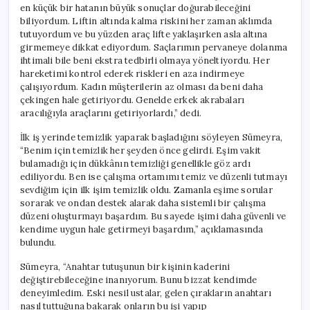
en küçük bir hatanın büyük sonuçlar doğurabileceğini
biliyordum. Liftin altında kalma riskini her zaman aklımda
tutuyordum ve bu yüzden araç lifte yaklaşırken asla altına
girmemeye dikkat ediyordum. Saçlarımın pervaneye dolanma
ihtimali bile beni ekstra tedbirli olmaya yöneltiyordu. Her
hareketimi kontrol ederek riskleri en aza indirmeye
çalışıyordum. Kadın müşterilerin az olması da beni daha
çekingen hale getiriyordu. Genelde erkek akrabaları
aracılığıyla araçlarını getiriyorlardı,” dedi.
İlk iş yerinde temizlik yaparak başladığını söyleyen Sümeyra,
“Benim için temizlik her şeyden önce gelirdi. Eşim vakit
bulamadığı için dükkânın temizliği genellikle göz ardı
ediliyordu. Ben ise çalışma ortamımı temiz ve düzenli tutmayı
sevdiğim için ilk işim temizlik oldu. Zamanla eşime sorular
sorarak ve ondan destek alarak daha sistemli bir çalışma
düzeni oluşturmayı başardım. Bu sayede işimi daha güvenli ve
kendime uygun hale getirmeyi başardım,” açıklamasında
bulundu.
Sümeyra, “Anahtar tutuşunun bir kişinin kaderini
değiştirebileceğine inanıyorum. Bunu bizzat kendimde
deneyimledim. Eski nesil ustalar, gelen çırakların anahtarı
nasıl tuttuğuna bakarak onların bu işi yapıp