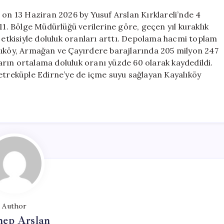
60
 on 13 Haziran 2026 by Yusuf Arslan Kırklareli’nde 4
için
11. Bölge Müdürlüğü verilerine göre, geçen yıl kuraklık
n etkisiyle doluluk oranları arttı. Depolama hacmi toplam
lıköy, Armağan ve Çayırdere barajlarında 205 milyon 247
rın ortalama doluluk oranı yüzde 60 olarak kaydedildi.
metreküple Edirne’ye de içme suyu sağlayan Kayalıköy
Author
nep Arslan