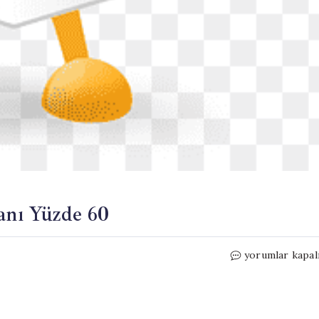
ranı Yüzde 60
Kırklareli
yorumlar kapal
Barajları
Doluluk
Oranı
Yüzde