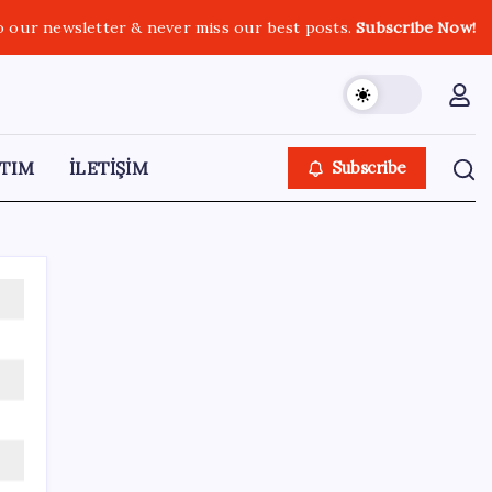
o our newsletter & never miss our best posts.
Subscribe Now!
TIM
İLETİŞİM
Subscribe
SON YAZILAR
Ömrü kısaltan 3 sessiz tehlike!
Çocuklarımız bizden daha kısa mı