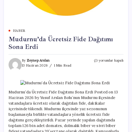
HABER
Mudurnu’da Ücretsiz Fide Dağıtımı
Sona Erdi
Mudurnu’da
By
Zeynep Arslan
yorumlar kapalı
Ücretsiz
13 Haziran 2026
1 Min Read
Fide
Dağıtımı
Sona
Erdi
için
Mudurnu’da Ücretsiz Fide Dağıtımı Sona Erdi Posted on 13
Haziran 2026 by Yusuf Arslan Bolu’nun Mudurnu ilçesinde
vatandaşlara ücretsiz olarak dağıtılan fide, dakikalar
içerisinde tükendi. Mudurnu ilçesinde yaz sezonunun
başlamasıyla birlikte vatandaşlara yönelik ücretsiz fide
dağıtımı gerçekleştirildi. Pazar yerinde yapılan dağıtımda
toplam 126 bin adet domates, dolmalık biber ve sivri biber
fidesi vatandaşlara 20’şer tane olarak dağıtıldı. Kamyonlarla