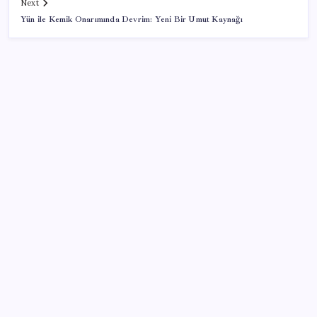
Next
Yün ile Kemik Onarımında Devrim: Yeni Bir Umut Kaynağı
SON YAZILAR
Türkiye’ye gelen turistler alışveriş yapmadı, saçını
yaptırdı!
Artık çalışan primi tazminata yansıyacak
İçeride TMO desteği, dışarıda ‘Karadeniz’ krizi fiyatı
artırıyor! Buğdayda rekor karşılık buldu
Airbnb, ürün geliştirme süreçlerinde yapay zekayı