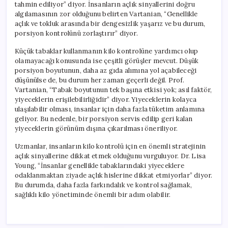
tahmin ediliyor” diyor. İnsanların açlık sinyallerini doğru
algılamasının zor olduğunu belirten Vartanian, “Genellikle
açlık ve tokluk arasında bir dengesizlik yaşarız ve bu durum,
porsiyon kontrolünü zorlaştırır” diyor.
Küçük tabaklar kullanmanın kilo kontrolüne yardımcı olup
olamayacağı konusunda ise çeşitli görüşler mevcut. Düşük
porsiyon boyutunun, daha az gıda alımına yol açabileceği
düşünülse de, bu durum her zaman geçerli değil. Prof.
Vartanian, “Tabak boyutunun tek başına etkisi yok; asıl faktör,
yiyeceklerin erişilebilirliğidir” diyor. Yiyeceklerin kolayca
ulaşılabilir olması, insanlar için daha fazla tüketim anlamına
geliyor. Bu nedenle, bir porsiyon servis edilip geri kalan
yiyeceklerin görünüm dışına çıkarılması öneriliyor.
Uzmanlar, insanların kilo kontrolü için en önemli stratejinin
açlık sinyallerine dikkat etmek olduğunu vurguluyor. Dr. Lisa
Young, “İnsanlar genellikle tabaklarındaki yiyeceklere
odaklanmaktan ziyade açlık hislerine dikkat etmiyorlar” diyor.
Bu durumda, daha fazla farkındalık ve kontrol sağlamak,
sağlıklı kilo yönetiminde önemli bir adım olabilir.