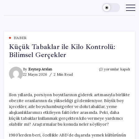
Skip
to
content
HABER
Küçük Tabaklar ile Kilo Kontrolü:
Bilimsel Gerçekler
Küçük
By
Zeynep Arslan
yorumlar kapalı
Tabaklar
22 Mayıs 2026
2 Min Read
ile
Kilo
Kontrolü:
Son yıllarda, porsiyon boyutlarının giderek artmasıyla birlikte
Bilimsel
obezite oranlarının da yükseldiği gözlemleniyor. Büyük boy
Gerçekler
için
içecekler, aile boyu hamburgerler ve dolu tabaklar, yeme
alışkanlıklarımızı etkileyen faktörler arasında. Peki, daha
küçük tabaklar kullanmak gerçekten kilo vermeye yardımcı
olabilir mi? Araştırmalar bu konuda neler söylüyor?
1980’lerden beri, özellikle ABD’de dışarıda yemek kültürünün