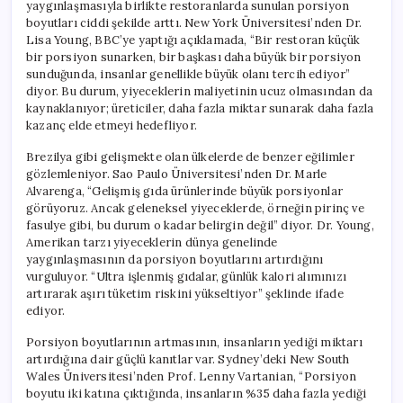
yaygınlaşmasıyla birlikte restoranlarda sunulan porsiyon
boyutları ciddi şekilde arttı. New York Üniversitesi’nden Dr.
Lisa Young, BBC’ye yaptığı açıklamada, “Bir restoran küçük
bir porsiyon sunarken, bir başkası daha büyük bir porsiyon
sunduğunda, insanlar genellikle büyük olanı tercih ediyor”
diyor. Bu durum, yiyeceklerin maliyetinin ucuz olmasından da
kaynaklanıyor; üreticiler, daha fazla miktar sunarak daha fazla
kazanç elde etmeyi hedefliyor.
Brezilya gibi gelişmekte olan ülkelerde de benzer eğilimler
gözlemleniyor. Sao Paulo Üniversitesi’nden Dr. Marle
Alvarenga, “Gelişmiş gıda ürünlerinde büyük porsiyonlar
görüyoruz. Ancak geleneksel yiyeceklerde, örneğin pirinç ve
fasulye gibi, bu durum o kadar belirgin değil” diyor. Dr. Young,
Amerikan tarzı yiyeceklerin dünya genelinde
yaygınlaşmasının da porsiyon boyutlarını artırdığını
vurguluyor. “Ultra işlenmiş gıdalar, günlük kalori alımınızı
artırarak aşırı tüketim riskini yükseltiyor” şeklinde ifade
ediyor.
Porsiyon boyutlarının artmasının, insanların yediği miktarı
artırdığına dair güçlü kanıtlar var. Sydney’deki New South
Wales Üniversitesi’nden Prof. Lenny Vartanian, “Porsiyon
boyutu iki katına çıktığında, insanların %35 daha fazla yediği