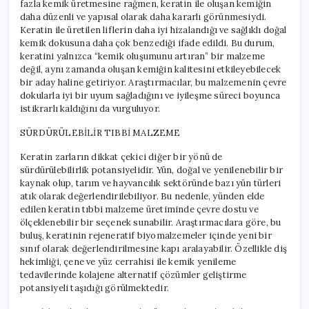
fazla kemik üretmesine rağmen, keratin ile oluşan kemiğin
daha düzenli ve yapısal olarak daha kararlı görünmesiydi.
Keratin ile üretilen liflerin daha iyi hizalandığı ve sağlıklı doğal
kemik dokusuna daha çok benzediği ifade edildi. Bu durum,
keratini yalnızca “kemik oluşumunu artıran” bir malzeme
değil, aynı zamanda oluşan kemiğin kalitesini etkileyebilecek
bir aday haline getiriyor. Araştırmacılar, bu malzemenin çevre
dokularla iyi bir uyum sağladığını ve iyileşme süreci boyunca
istikrarlı kaldığını da vurguluyor.
SÜRDÜRÜLEBİLİR TIBBİ MALZEME
Keratin zarların dikkat çekici diğer bir yönü de
sürdürülebilirlik potansiyelidir. Yün, doğal ve yenilenebilir bir
kaynak olup, tarım ve hayvancılık sektöründe bazı yün türleri
atık olarak değerlendirilebiliyor. Bu nedenle, yünden elde
edilen keratin tıbbi malzeme üretiminde çevre dostu ve
ölçeklenebilir bir seçenek sunabilir. Araştırmacılara göre, bu
buluş, keratinin rejeneratif biyomalzemeler içinde yeni bir
sınıf olarak değerlendirilmesine kapı aralayabilir. Özellikle diş
hekimliği, çene ve yüz cerrahisi ile kemik yenileme
tedavilerinde kolajene alternatif çözümler geliştirme
potansiyeli taşıdığı görülmektedir.