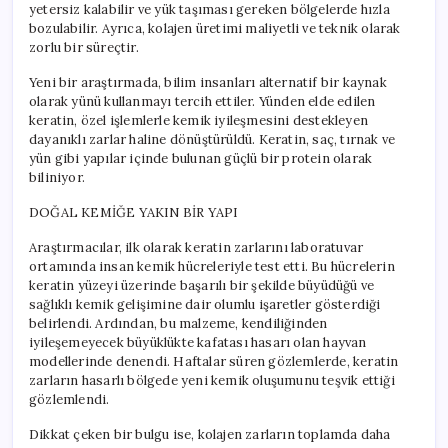
yetersiz kalabilir ve yük taşıması gereken bölgelerde hızla
bozulabilir. Ayrıca, kolajen üretimi maliyetli ve teknik olarak
zorlu bir süreçtir.
Yeni bir araştırmada, bilim insanları alternatif bir kaynak
olarak yünü kullanmayı tercih ettiler. Yünden elde edilen
keratin, özel işlemlerle kemik iyileşmesini destekleyen
dayanıklı zarlar haline dönüştürüldü. Keratin, saç, tırnak ve
yün gibi yapılar içinde bulunan güçlü bir protein olarak
biliniyor.
DOĞAL KEMİĞE YAKIN BİR YAPI
Araştırmacılar, ilk olarak keratin zarlarını laboratuvar
ortamında insan kemik hücreleriyle test etti. Bu hücrelerin
keratin yüzeyi üzerinde başarılı bir şekilde büyüdüğü ve
sağlıklı kemik gelişimine dair olumlu işaretler gösterdiği
belirlendi. Ardından, bu malzeme, kendiliğinden
iyileşemeyecek büyüklükte kafatası hasarı olan hayvan
modellerinde denendi. Haftalar süren gözlemlerde, keratin
zarların hasarlı bölgede yeni kemik oluşumunu teşvik ettiği
gözlemlendi.
Dikkat çeken bir bulgu ise, kolajen zarların toplamda daha