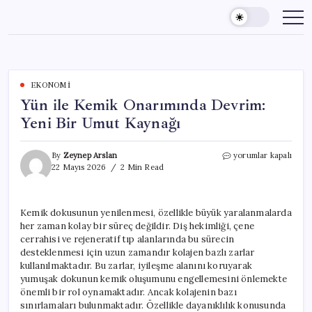
Skip
to
content
EKONOMI
Yün ile Kemik Onarımında Devrim:
Yeni Bir Umut Kaynağı
Yün
By
Zeynep Arslan
yorumlar kapalı
ile
22 Mayıs 2026
2 Min Read
Kemik
Onarımında
Devrim:
Kemik dokusunun yenilenmesi, özellikle büyük yaralanmalarda
Yeni
her zaman kolay bir süreç değildir. Diş hekimliği, çene
Bir
Umut
cerrahisi ve rejeneratif tıp alanlarında bu sürecin
Kaynağı
desteklenmesi için uzun zamandır kolajen bazlı zarlar
için
kullanılmaktadır. Bu zarlar, iyileşme alanını koruyarak
yumuşak dokunun kemik oluşumunu engellemesini önlemekte
önemli bir rol oynamaktadır. Ancak kolajenin bazı
sınırlamaları bulunmaktadır. Özellikle dayanıklılık konusunda