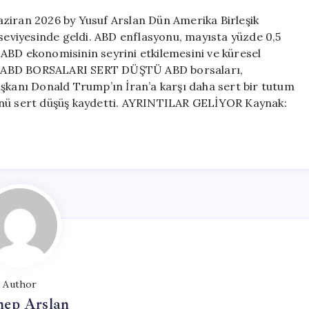
için
ziran 2026 by Yusuf Arslan Dün Amerika Birleşik
 seviyesinde geldi. ABD enflasyonu, mayısta yüzde 0,5
n, ABD ekonomisinin seyrini etkilemesini ve küresel
rdu. ABD BORSALARI SERT DÜŞTÜ ABD borsaları,
anı Donald Trump’ın İran’a karşı daha sert bir tutum
ünü sert düşüş kaydetti. AYRINTILAR GELİYOR Kaynak:
Author
nep Arslan