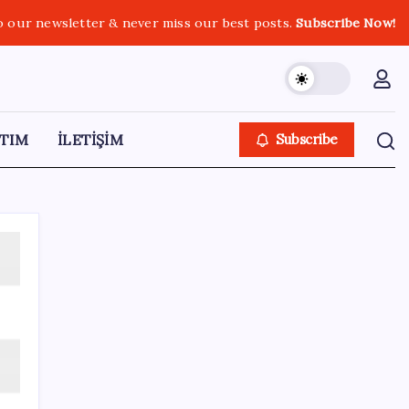
o our newsletter & never miss our best posts.
Subscribe Now!
TIM
İLETİŞİM
Subscribe
SON YAZILAR
Ömrü kısaltan 3 sessiz tehlike!
Çocuklarımız bizden daha kısa mı