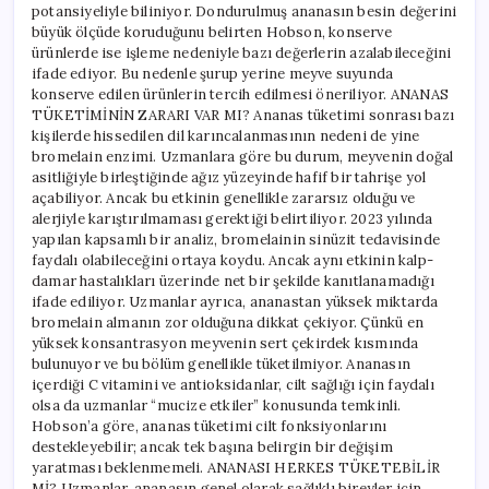
potansiyeliyle biliniyor. Dondurulmuş ananasın besin değerini
büyük ölçüde koruduğunu belirten Hobson, konserve
ürünlerde ise işleme nedeniyle bazı değerlerin azalabileceğini
ifade ediyor. Bu nedenle şurup yerine meyve suyunda
konserve edilen ürünlerin tercih edilmesi öneriliyor. ANANAS
TÜKETİMİNİN ZARARI VAR MI? Ananas tüketimi sonrası bazı
kişilerde hissedilen dil karıncalanmasının nedeni de yine
bromelain enzimi. Uzmanlara göre bu durum, meyvenin doğal
asitliğiyle birleştiğinde ağız yüzeyinde hafif bir tahrişe yol
açabiliyor. Ancak bu etkinin genellikle zararsız olduğu ve
alerjiyle karıştırılmaması gerektiği belirtiliyor. 2023 yılında
yapılan kapsamlı bir analiz, bromelainin sinüzit tedavisinde
faydalı olabileceğini ortaya koydu. Ancak aynı etkinin kalp-
damar hastalıkları üzerinde net bir şekilde kanıtlanamadığı
ifade ediliyor. Uzmanlar ayrıca, ananastan yüksek miktarda
bromelain almanın zor olduğuna dikkat çekiyor. Çünkü en
yüksek konsantrasyon meyvenin sert çekirdek kısmında
bulunuyor ve bu bölüm genellikle tüketilmiyor. Ananasın
içerdiği C vitamini ve antioksidanlar, cilt sağlığı için faydalı
olsa da uzmanlar “mucize etkiler” konusunda temkinli.
Hobson’a göre, ananas tüketimi cilt fonksiyonlarını
destekleyebilir; ancak tek başına belirgin bir değişim
yaratması beklenmemeli. ANANASI HERKES TÜKETEBİLİR
Mİ? Uzmanlar, ananasın genel olarak sağlıklı bireyler için