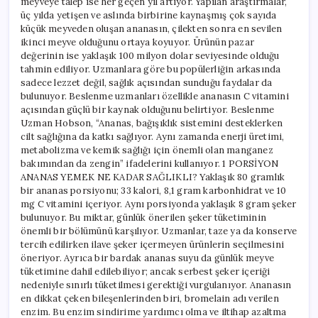
meyveye talep ise her geçen yıl artıyor. Yapılan araştırmalar,
üç yılda yetişen ve aslında birbirine kaynaşmış çok sayıda
küçük meyveden oluşan ananasın, çilekten sonra en sevilen
ikinci meyve olduğunu ortaya koyuyor. Ürünün pazar
değerinin ise yaklaşık 100 milyon dolar seviyesinde olduğu
tahmin ediliyor. Uzmanlara göre bu popülerliğin arkasında
sadece lezzet değil, sağlık açısından sunduğu faydalar da
bulunuyor. Beslenme uzmanları özellikle ananasın C vitamini
açısından güçlü bir kaynak olduğunu belirtiyor. Beslenme
Uzman Hobson, “Ananas, bağışıklık sistemini desteklerken
cilt sağlığına da katkı sağlıyor. Aynı zamanda enerji üretimi,
metabolizma ve kemik sağlığı için önemli olan manganez
bakımından da zengin” ifadelerini kullanıyor. 1 PORSİYON
ANANAS YEMEK NE KADAR SAĞLIKLI? Yaklaşık 80 gramlık
bir ananas porsiyonu; 33 kalori, 8,1 gram karbonhidrat ve 10
mg C vitamini içeriyor. Aynı porsiyonda yaklaşık 8 gram şeker
bulunuyor. Bu miktar, günlük önerilen şeker tüketiminin
önemli bir bölümünü karşılıyor. Uzmanlar, taze ya da konserve
tercih edilirken ilave şeker içermeyen ürünlerin seçilmesini
öneriyor. Ayrıca bir bardak ananas suyu da günlük meyve
tüketimine dahil edilebiliyor; ancak serbest şeker içeriği
nedeniyle sınırlı tüketilmesi gerektiği vurgulanıyor. Ananasın
en dikkat çeken bileşenlerinden biri, bromelain adı verilen
enzim. Bu enzim sindirime yardımcı olma ve iltihap azaltma