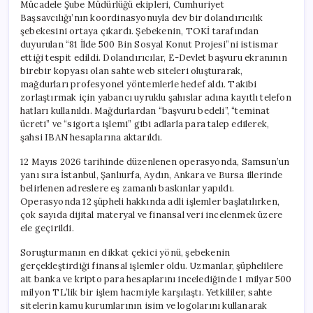
Mücadele Şube Müdürlüğü ekipleri, Cumhuriyet
Başsavcılığı’nın koordinasyonuyla dev bir dolandırıcılık
şebekesini ortaya çıkardı. Şebekenin, TOKİ tarafından
duyurulan “81 İlde 500 Bin Sosyal Konut Projesi”ni istismar
ettiği tespit edildi. Dolandırıcılar, E-Devlet başvuru ekranının
birebir kopyası olan sahte web siteleri oluşturarak,
mağdurları profesyonel yöntemlerle hedef aldı. Takibi
zorlaştırmak için yabancı uyruklu şahıslar adına kayıtlı telefon
hatları kullanıldı. Mağdurlardan “başvuru bedeli”, “teminat
ücreti” ve “sigorta işlemi” gibi adlarla para talep edilerek,
şahsi IBAN hesaplarına aktarıldı.
12 Mayıs 2026 tarihinde düzenlenen operasyonda, Samsun’un
yanı sıra İstanbul, Şanlıurfa, Aydın, Ankara ve Bursa illerinde
belirlenen adreslere eş zamanlı baskınlar yapıldı.
Operasyonda 12 şüpheli hakkında adli işlemler başlatılırken,
çok sayıda dijital materyal ve finansal veri incelenmek üzere
ele geçirildi.
Soruşturmanın en dikkat çekici yönü, şebekenin
gerçekleştirdiği finansal işlemler oldu. Uzmanlar, şüphelilere
ait banka ve kripto para hesaplarını incelediğinde 1 milyar 500
milyon TL’lik bir işlem hacmiyle karşılaştı. Yetkililer, sahte
sitelerin kamu kurumlarının isim ve logolarını kullanarak