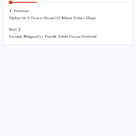
Previous
Türkiye’de E-Ticaret Hacmi 115 Milyar Dolara Ulaştı
Next
Yasemin Minguzzi’ye Yönelik Tehdit Davası Ertelendi
SON YAZILAR
Ömrü kısaltan 3 sessiz tehlike! Çocuklarımız bizden
daha kısa mı yaşayacak?
DUS 1. dönem ek yerleştirme sonuçları açıklandı