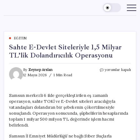
Skip
to
content
EĞITIM
Sahte E-Devlet Siteleriyle 1,5 Milyar
TL’lik Dolandırıcılık Operasyonu
Sahte
By
Zeynep Arslan
yorumlar kapalı
E-
12 Mayıs 2026
1 Min Read
Devlet
Siteleriyle
1,5
Samsun merkezli 6 ilde gerçekleştirilen eş zamanlı
Milyar
operasyon, sahte TOKİ ve E-Devlet siteleri aracılığıyla
TL’lik
Dolandırıcılık
vatandaşları dolandıran bir şebekenin çökertilmesiyle
Operasyonu
sonuçlandı. Operasyon sonucunda, şüphelilerin hesaplarında
için
toplam 1 milyar 500 milyon TL değerinde işlem hacmi
belirlendi.
Samsun İl Emniyet Müdürlüğü’ne bağlı Siber Suçlarla