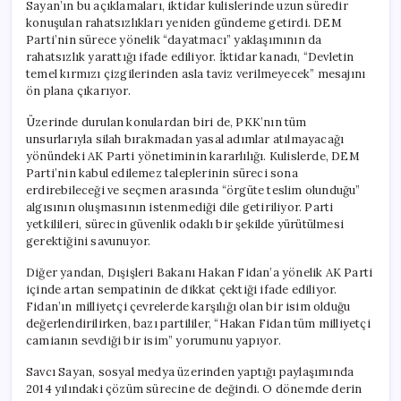
Sayan’ın bu açıklamaları, iktidar kulislerinde uzun süredir
konuşulan rahatsızlıkları yeniden gündeme getirdi. DEM
Parti’nin sürece yönelik “dayatmacı” yaklaşımının da
rahatsızlık yarattığı ifade ediliyor. İktidar kanadı, “Devletin
temel kırmızı çizgilerinden asla taviz verilmeyecek” mesajını
ön plana çıkarıyor.
Üzerinde durulan konulardan biri de, PKK’nın tüm
unsurlarıyla silah bırakmadan yasal adımlar atılmayacağı
yönündeki AK Parti yönetiminin kararlılığı. Kulislerde, DEM
Parti’nin kabul edilemez taleplerinin süreci sona
erdirebileceği ve seçmen arasında “örgüte teslim olunduğu”
algısının oluşmasının istenmediği dile getiriliyor. Parti
yetkilileri, sürecin güvenlik odaklı bir şekilde yürütülmesi
gerektiğini savunuyor.
Diğer yandan, Dışişleri Bakanı Hakan Fidan’a yönelik AK Parti
içinde artan sempatinin de dikkat çektiği ifade ediliyor.
Fidan’ın milliyetçi çevrelerde karşılığı olan bir isim olduğu
değerlendirilirken, bazı partililer, “Hakan Fidan tüm milliyetçi
camianın sevdiği bir isim” yorumunu yapıyor.
Savcı Sayan, sosyal medya üzerinden yaptığı paylaşımında
2014 yılındaki çözüm sürecine de değindi. O dönemde derin