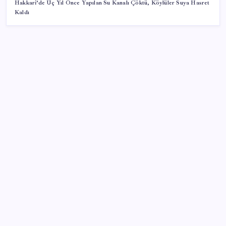
Hakkari’de Üç Yıl Önce Yapılan Su Kanalı Çöktü, Köylüler Suya Hasret
Kaldı
SON YAZILAR
Çerçeve yasa TBMM’de… Görüşmeler bugün
başlıyor: Saat belli oldu
Yapay zekayı kandıran korsan, 14 şirketin sistemine
sızdı
Komünist Mao’nun makam aracıydı, bugün
zenginlerin lüks oyuncağı oldu
HUAWEI Yeni Ekosistem Ürünlerini Duyurdu: Pura