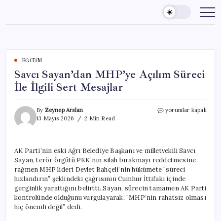
Skip
to
content
EĞITIM
Savcı Sayan’dan MHP’ye Açılım Süreci
İle İlgili Sert Mesajlar
Savcı
By
Zeynep Arslan
yorumlar kapalı
Sayan’dan
13 Mayıs 2026
2 Min Read
MHP’ye
Açılım
Süreci
AK Parti’nin eski Ağrı Belediye Başkanı ve milletvekili Savcı
İle
Sayan, terör örgütü PKK’nın silah bırakmayı reddetmesine
İlgili
Sert
rağmen MHP lideri Devlet Bahçeli’nin hükümete “süreci
Mesajlar
hızlandırın” şeklindeki çağrısının Cumhur İttifakı içinde
için
gerginlik yarattığını belirtti. Sayan, sürecin tamamen AK Parti
kontrolünde olduğunu vurgulayarak, “MHP’nin rahatsız olması
hiç önemli değil” dedi.