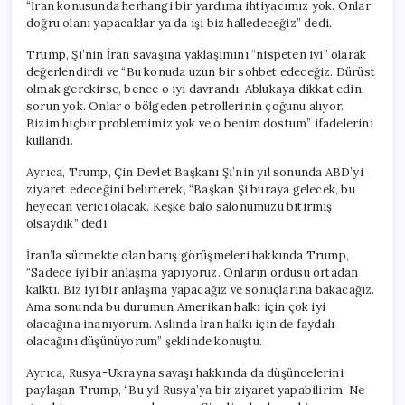
“İran konusunda herhangi bir yardıma ihtiyacımız yok. Onlar
doğru olanı yapacaklar ya da işi biz halledeceğiz” dedi.
Trump, Şi’nin İran savaşına yaklaşımını “nispeten iyi” olarak
değerlendirdi ve “Bu konuda uzun bir sohbet edeceğiz. Dürüst
olmak gerekirse, bence o iyi davrandı. Ablukaya dikkat edin,
sorun yok. Onlar o bölgeden petrollerinin çoğunu alıyor.
Bizim hiçbir problemimiz yok ve o benim dostum” ifadelerini
kullandı.
Ayrıca, Trump, Çin Devlet Başkanı Şi’nin yıl sonunda ABD’yi
ziyaret edeceğini belirterek, “Başkan Şi buraya gelecek, bu
heyecan verici olacak. Keşke balo salonumuzu bitirmiş
olsaydık” dedi.
İran’la sürmekte olan barış görüşmeleri hakkında Trump,
“Sadece iyi bir anlaşma yapıyoruz. Onların ordusu ortadan
kalktı. Biz iyi bir anlaşma yapacağız ve sonuçlarına bakacağız.
Ama sonunda bu durumun Amerikan halkı için çok iyi
olacağına inanıyorum. Aslında İran halkı için de faydalı
olacağını düşünüyorum” şeklinde konuştu.
Ayrıca, Rusya-Ukrayna savaşı hakkında da düşüncelerini
paylaşan Trump, “Bu yıl Rusya’ya bir ziyaret yapabilirim. Ne