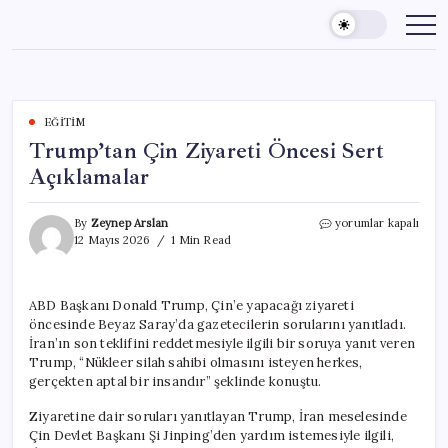
Skip
to
content
EĞITIM
Trump’tan Çin Ziyareti Öncesi Sert
Açıklamalar
Trump’tan
By
Zeynep Arslan
yorumlar kapalı
Çin
12 Mayıs 2026
1 Min Read
Ziyareti
Öncesi
Sert
ABD Başkanı Donald Trump, Çin’e yapacağı ziyareti
Açıklamalar
öncesinde Beyaz Saray’da gazetecilerin sorularını yanıtladı.
için
İran’ın son teklifini reddetmesiyle ilgili bir soruya yanıt veren
Trump, “Nükleer silah sahibi olmasını isteyen herkes,
gerçekten aptal bir insandır” şeklinde konuştu.
Ziyaretine dair soruları yanıtlayan Trump, İran meselesinde
Çin Devlet Başkanı Şi Jinping’den yardım istemesiyle ilgili,