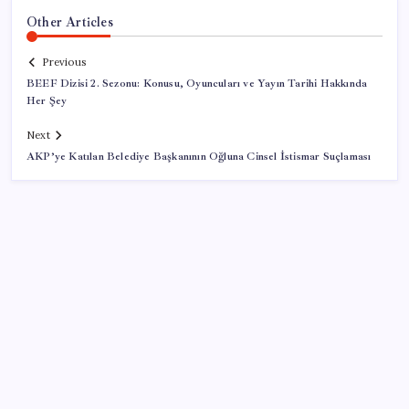
Other Articles
Previous
BEEF Dizisi 2. Sezonu: Konusu, Oyuncuları ve Yayın Tarihi Hakkında
Her Şey
Next
AKP’ye Katılan Belediye Başkanının Oğluna Cinsel İstismar Suçlaması
SON YAZILAR
Çıkarılabilir Bataryalı Telefonlar Geri Dönüyor