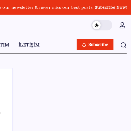
o our newsletter & never miss our best posts.
Subscribe Now!
TIM
İLETİŞİM
Subscribe
SON YAZILAR
ı
Çıkarılabilir Bataryalı Telefonlar Geri
Dönüyor