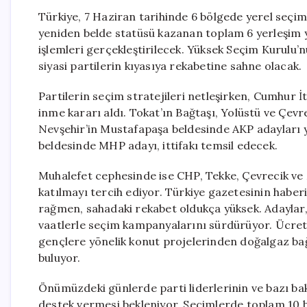
Türkiye, 7 Haziran tarihinde 6 bölgede yerel seçi
yeniden belde statüsü kazanan toplam 6 yerleşim ye
işlemleri gerçekleştirilecek. Yüksek Seçim Kurulu’
siyasi partilerin kıyasıya rekabetine sahne olacak.
Partilerin seçim stratejileri netleşirken, Cumhur 
inme kararı aldı. Tokat’ın Bağtaşı, Yolüstü ve Çev
Nevşehir’in Mustafapaşa beldesinde AKP adayları ya
beldesinde MHP adayı, ittifakı temsil edecek.
Muhalefet cephesinde ise CHP, Tekke, Çevrecik ve
katılmayı tercih ediyor. Türkiye gazetesinin haber
rağmen, sahadaki rekabet oldukça yüksek. Adaylar, 
vaatlerle seçim kampanyalarını sürdürüyor. Ücre
gençlere yönelik konut projelerinden doğalgaz bağ
buluyor.
Önümüzdeki günlerde parti liderlerinin ve bazı ba
destek vermesi bekleniyor. Seçimlerde toplam 10 