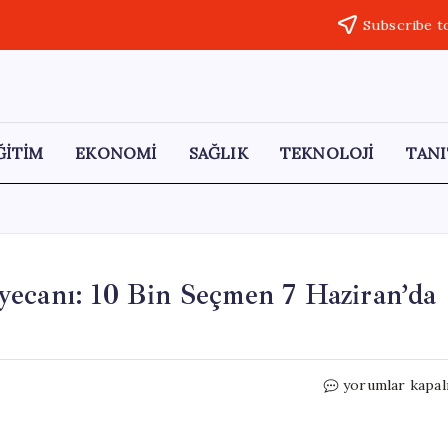
Subscribe t
ĞİTİM
EKONOMİ
SAĞLIK
TEKNOLOJİ
TANI
yecanı: 10 Bin Seçmen 7 Haziran’da
Türkiye’de
yorumlar kapal
6
Beldede
Seçim