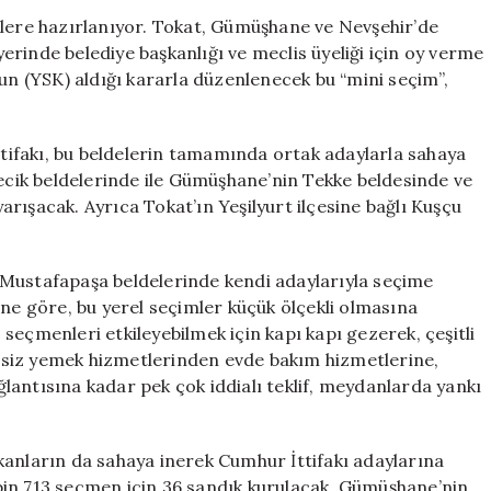
Heyecanı:
mlere hazırlanıyor. Tokat, Gümüşhane ve Nevşehir’de
10
rinde belediye başkanlığı ve meclis üyeliği için oy verme
Bin
nun (YSK) aldığı kararla düzenlenecek bu “mini seçim”,
Seçmen
7
Haziran’da
İttifakı, bu beldelerin tamamında ortak adaylarla sahaya
Sandık
recik beldelerinde ile Gümüşhane’nin Tekke beldesinde ve
Başında
rışacak. Ayrıca Tokat’ın Yeşilyurt ilçesine bağlı Kuşçu
için
 Mustafapaşa beldelerinde kendi adaylarıyla seçime
ine göre, bu yerel seçimler küçük ölçekli olmasına
seçmenleri etkileyebilmek için kapı kapı gezerek, çeşitli
tsiz yemek hizmetlerinden evde bakım hizmetlerine,
lantısına kadar pek çok iddialı teklif, meydanlarda yankı
kanların da sahaya inerek Cumhur İttifakı adaylarına
bin 713 seçmen için 36 sandık kurulacak. Gümüşhane’nin