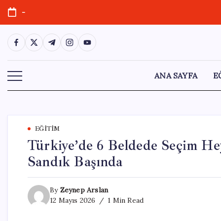
Skip
-
to
content
https://www.facebook.com/
https://twitter.com/
https://t.me/
https://www.instagram.com/
https://youtube.com/
ANA SAYFA
E
EĞITIM
Türkiye’de 6 Beldede Seçim He
Sandık Başında
By
Zeynep Arslan
12 Mayıs 2026
1 Min Read